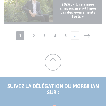
2026 : « Une année
anniversaire rythmée
par des événements
forts »
Pagination
Page
1
Page
2
Page
3
Page
4
Page
5
…
courante
SUIVEZ LA DÉLÉGATION DU MORBIHAN
SUR :