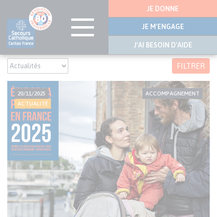
Menu
JE DONNE
latérale
JE M'ENGAGE
J'AI BESOIN D'AIDE
Aller
FILTRER
au
contenu
principal
20/11/2025
ACCOMPAGNEMENT
ACTUALITÉ