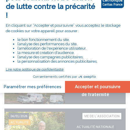
Catholique : la
fraternité en fête dans
tout le Morbihan
12/05/2026
VIE DE L’ASSOCIATION
ACTUALITÉ
Le Secours Catholique
fête 80 ans de
révolution fraternelle
15/01/2026
ACCOMPAGNEMENT
ACTUALITÉ
Noël 2025 : des temps
de rencontres porteurs
de fraternité
06/01/2026
VIE DE L’ASSOCIATION
ACTUALITÉ
ACTUALITÉ NATIONALE